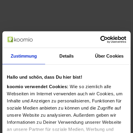
Zustimmung
Details
Über Cookies
Hallo und schön, dass Du hier bist!
koomio verwendet Cookies:
Wie so ziemlich alle
AgfaPhoto Compact DC8200 1/3.2 Zoll
Webseiten im Internet verwenden auch wir Cookies, um
Kompaktkamera 18 MP CMOS 4896 x 3672
Pixel Violett (Violett)
Inhalte und Anzeigen zu personalisieren, Funktionen für
soziale Medien anbieten zu können und die Zugriffe auf
ab 114,99 €
unsere Website zu analysieren. Außerdem geben wir
in 1 Geschäften
Informationen zu Deiner Verwendung unserer Webseite
an unsere Partner für soziale Medien, Werbung und