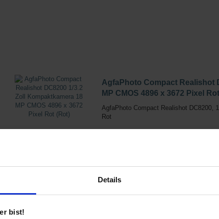
AgfaPhoto Compact Realishot 
MP CMOS 4896 x 3672 Pixel Rot
AgfaPhoto Compact Realishot DC8200, 18
Rot
ab 99,99 €
1 Angebote von 99,99 € - 99,99 €
Details
r bist!