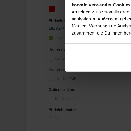
koomio verwendet Cookie
Anzeigen zu personalisieren,
analysieren. Außerdem geben
Bildschirmgröße
Medien, Werbung und Analyse
Alle Größen
zusammen, die Du ihnen bere
2" - 4" (Zoll)
Kameratyp
Kompaktkamera
Kameraauflösung
16 - 19,9 MP
Optischer Zoom
6x - 9,9x
Bildstabilisator
Ja