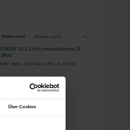
Sortiert nach:
DC8200 1/3.2 Zoll Kompaktkamera 18
 (Rot)
 MP, 4896 x 3672 Pixel, CMOS, 8x, Full HD,
Über Cookies