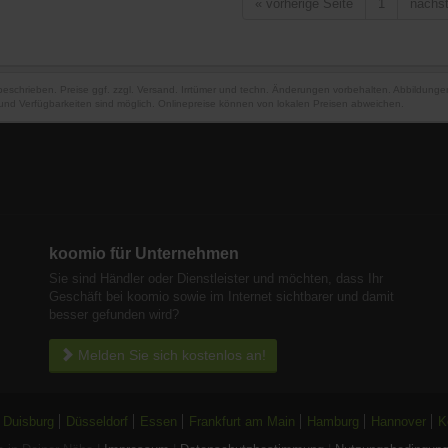
«
vorherige Seite
1
nächs
 beschrieben. Preise ggf. zzgl. Versand. Irrtümer und techn. Änderungen vorbehalten. Abbildung
und Verfügbarkeiten sind möglich. Onlinepreise können von lokalen Preisen abweichen.
koomio für Unternehmen
Sie sind Händler oder Dienstleister und möchten, dass Ihr
Geschäft bei koomio sowie im Internet sichtbarer und damit
besser gefunden wird?
Melden Sie sich kostenlos an!
Duisburg
Düsseldorf
Essen
Frankfurt am Main
Hamburg
Hannover
K