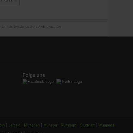
te Seite
«
en ähnlich. Zwischenzeitliche Änderungen der
Folge uns
öln
Leipzig
München
Münster
Nürnberg
Stuttgart
Wuppertal