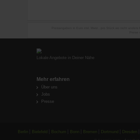
Preisangaben in Euro inkl. Mwst., pro Stück wo nicht anders
Preise 
Lokale Angebote in Deiner Nähe
Mehr erfahren
Über uns
Jobs
Presse
Berlin
Bielefeld
Bochum
Bonn
Bremen
Dortmund
Dresden