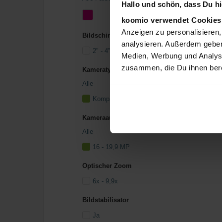
Hallo und schön, dass Du hie
koomio verwendet Cookie
Anzeigen zu personalisieren,
Bildschirmgröße
analysieren. Außerdem geben
2" - 4" (Zoll)
Medien, Werbung und Analyse
zusammen, die Du ihnen bere
Kameratyp
Alle
Kompaktkamera
Kameraauflösung
Alle
16 - 19,9 MP
Optischer Zoom
6x - 9,9x
Bildstabilisator
Ja