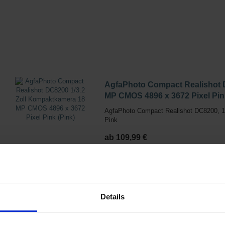
AgfaPhoto Compact Realishot 
MP CMOS 4896 x 3672 Pixel Pink
AgfaPhoto Compact Realishot DC8200, 18
Pink
ab 109,99 €
1 Angebote von 109,99 € - 109,99 €
Details