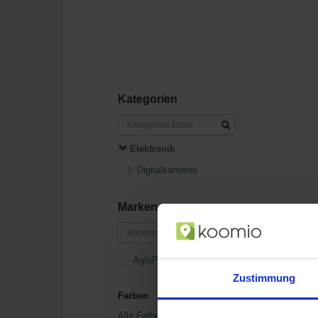
Kategorien
Elektronik
Digitalkameras
Marken
AgfaPhoto
Zustimmung
Farben
Alle Farben