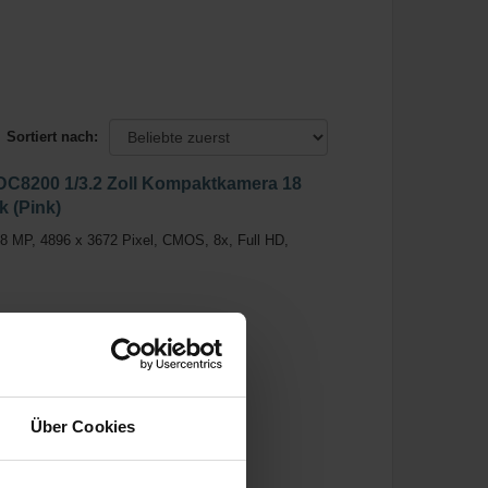
Sortiert nach:
DC8200 1/3.2 Zoll Kompaktkamera 18
 (Pink)
 MP, 4896 x 3672 Pixel, CMOS, 8x, Full HD,
Über Cookies