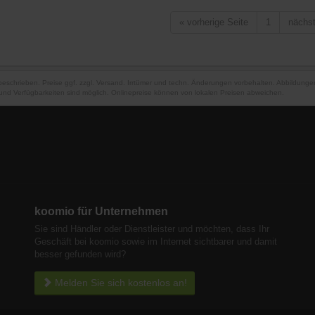
«
vorherige Seite
1
nächs
 beschrieben. Preise ggf. zzgl. Versand. Irrtümer und techn. Änderungen vorbehalten. Abbildung
und Verfügbarkeiten sind möglich. Onlinepreise können von lokalen Preisen abweichen.
koomio für Unternehmen
Sie sind Händler oder Dienstleister und möchten, dass Ihr
Geschäft bei koomio sowie im Internet sichtbarer und damit
besser gefunden wird?
Melden Sie sich kostenlos an!