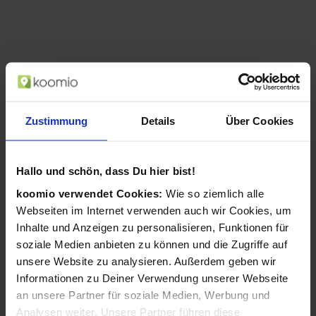
Zustimmung
Details
Über Cookies
Hallo und schön, dass Du hier bist!
koomio verwendet Cookies:
Wie so ziemlich alle
AgfaPhoto Compact Realishot DC8200
Webseiten im Internet verwenden auch wir Cookies, um
1/3.2 Zoll Kompaktkamera 18 MP CMOS
Inhalte und Anzeigen zu personalisieren, Funktionen für
4896 x 3672 Pixel Rot (Rot)
soziale Medien anbieten zu können und die Zugriffe auf
ab 99,99 €
unsere Website zu analysieren. Außerdem geben wir
in 1 Geschäften
Informationen zu Deiner Verwendung unserer Webseite
an unsere Partner für soziale Medien, Werbung und
Analysen weiter. Unsere Partner führen diese