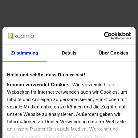
Zustimmung
Details
Über Cookies
Hallo und schön, dass Du hier bist!
koomio verwendet Cookies:
Wie so ziemlich alle
AgfaPhoto Compact Realishot DC8200
Webseiten im Internet verwenden auch wir Cookies, um
1/3.2 Zoll Kompaktkamera 18 MP CMOS
Inhalte und Anzeigen zu personalisieren, Funktionen für
4896 x 3672 Pixel Pink (Pink)
soziale Medien anbieten zu können und die Zugriffe auf
ab 109,99 €
unsere Website zu analysieren. Außerdem geben wir
in 1 Geschäften
Informationen zu Deiner Verwendung unserer Webseite
an unsere Partner für soziale Medien, Werbung und
Analysen weiter. Unsere Partner führen diese