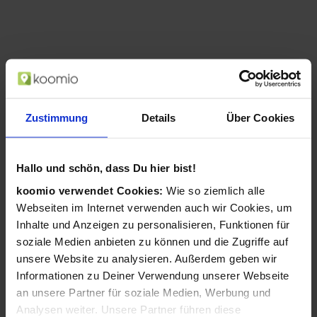
Zustimmung
Details
Über Cookies
Hallo und schön, dass Du hier bist!
koomio verwendet Cookies:
Wie so ziemlich alle
AgfaPhoto Compact Realishot DC8200
Webseiten im Internet verwenden auch wir Cookies, um
1/3.2 Zoll Kompaktkamera 18 MP CMOS
4896 x 3672 Pixel Blau (Blau)
Inhalte und Anzeigen zu personalisieren, Funktionen für
soziale Medien anbieten zu können und die Zugriffe auf
ab 104,99 €
unsere Website zu analysieren. Außerdem geben wir
in 1 Geschäften
Informationen zu Deiner Verwendung unserer Webseite
an unsere Partner für soziale Medien, Werbung und
Analysen weiter. Unsere Partner führen diese
«
1
«