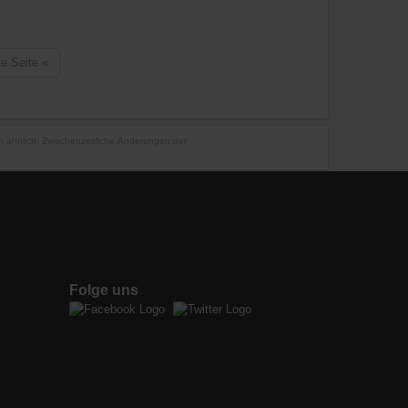
te Seite
«
en ähnlich. Zwischenzeitliche Änderungen der
Folge uns