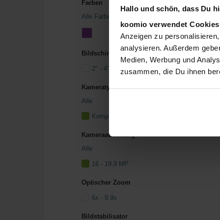
Farben
Hallo und schön, dass Du hie
Alle Farben
koomio verwendet Cookie
Anzeigen zu personalisieren,
analysieren. Außerdem geben
Bildschirmgröße
Medien, Werbung und Analyse
2" - 4" (Zoll)
zusammen, die Du ihnen bere
Kameratyp
Alle
Kompaktkamera
Kameraauflösung
Alle
16 - 19,9 MP
Optischer Zoom
6x - 9,9x
Bildstabilisator