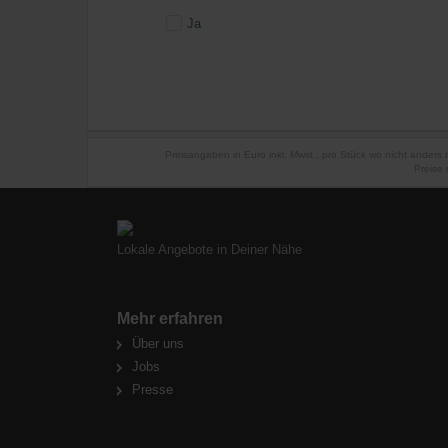
Ja
Preisangaben in Euro inkl. Mwst., pro Stück wo nicht anders
Preise 
Lokale Angebote in Deiner Nähe
Mehr erfahren
Über uns
Jobs
Presse