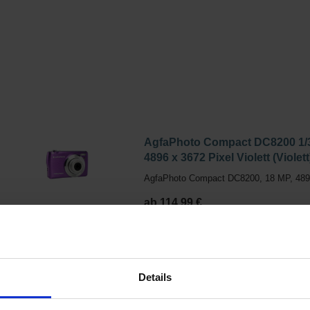
AgfaPhoto Compact DC8200 1/
4896 x 3672 Pixel Violett (Violett
AgfaPhoto Compact DC8200, 18 MP, 4896 
ab 114,99 €
1 Angebote von 114,99 € - 114,99 €
Details