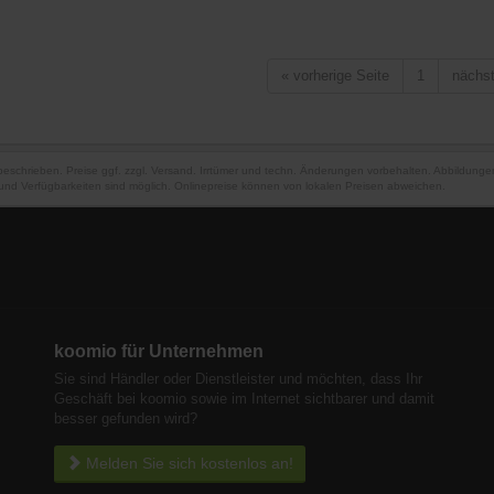
«
vorherige Seite
1
nächs
 beschrieben. Preise ggf. zzgl. Versand. Irrtümer und techn. Änderungen vorbehalten. Abbildung
und Verfügbarkeiten sind möglich. Onlinepreise können von lokalen Preisen abweichen.
koomio für Unternehmen
Sie sind Händler oder Dienstleister und möchten, dass Ihr
Geschäft bei koomio sowie im Internet sichtbarer und damit
besser gefunden wird?
Melden Sie sich kostenlos an!