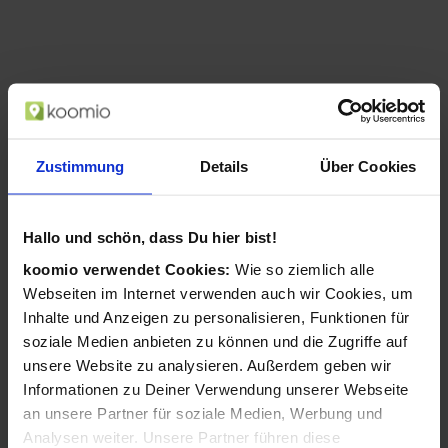
Zustimmung
Details
Über Cookies
Hallo und schön, dass Du hier bist!
koomio verwendet Cookies:
Wie so ziemlich alle
AgfaPhoto Compact Realishot DC8200
Webseiten im Internet verwenden auch wir Cookies, um
1/3.2 Zoll Kompaktkamera 18 MP CMOS
4896 x 3672 Pixel Rot (Rot)
Inhalte und Anzeigen zu personalisieren, Funktionen für
soziale Medien anbieten zu können und die Zugriffe auf
ab 99,99 €
unsere Website zu analysieren. Außerdem geben wir
in 1 Geschäften
Informationen zu Deiner Verwendung unserer Webseite
an unsere Partner für soziale Medien, Werbung und
Analysen weiter. Unsere Partner führen diese
«
1
«