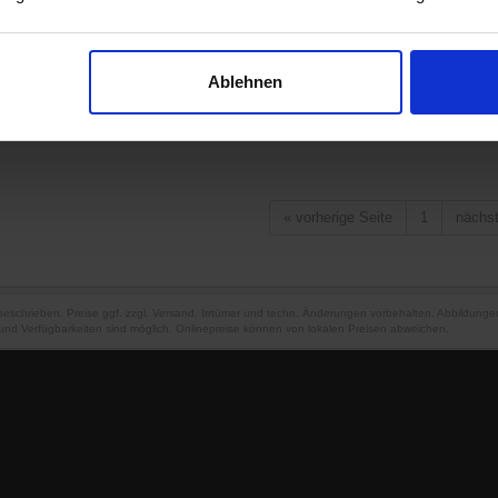
Ablehnen
«
vorherige Seite
1
nächs
 beschrieben. Preise ggf. zzgl. Versand. Irrtümer und techn. Änderungen vorbehalten. Abbildung
und Verfügbarkeiten sind möglich. Onlinepreise können von lokalen Preisen abweichen.