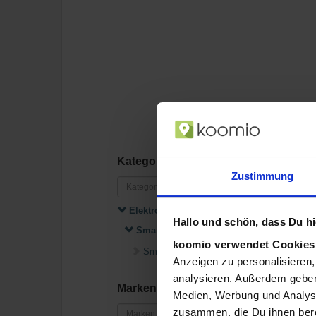
Kategorien
Zustimmung
Elektronik
Hallo und schön, dass Du hie
Smartwatches
koomio verwendet Cookie
Smartwatch-Zubehör
Anzeigen zu personalisieren,
analysieren. Außerdem geben
Marken
Medien, Werbung und Analyse
zusammen, die Du ihnen bere