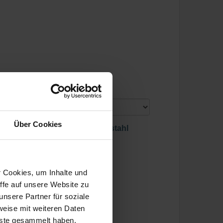
Sortiert nach:
Über Cookies
Zubehör Band Schwarz Edelstahl
r Cookies, um Inhalte und
ffe auf unsere Website zu
nsere Partner für soziale
weise mit weiteren Daten
nste gesammelt haben.