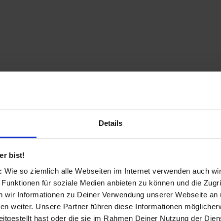
Details
Apple MUHK2ZM/A Smartwatch-
(Schwarz)
38 mm Gliederarmband Space Schwarz
r bist!
ab 190,50 €
s:
Wie so ziemlich alle Webseiten im Internet verwenden auch wi
1 Angebote von 190,50 € - 190,50 €
 Funktionen für soziale Medien anbieten zu können und die Zugri
 wir Informationen zu Deiner Verwendung unserer Webseite an u
n weiter. Unsere Partner führen diese Informationen möglicher
itgestellt hast oder die sie im Rahmen Deiner Nutzung der Die