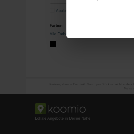
Apple
Farben
Alle Farben
Preisangaben in Euro inkl. Mwst., pro Stück wo nicht anders
Preise 
Lokale Angebote in Deiner Nähe