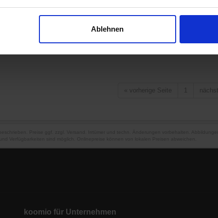
Ablehnen
«
vorherige Seite
1
nächs
 beschrieben. Preise ggf. zzgl. Versand. Irrtümer und techn. Änderungen vorbehalten. Abbildung
und Verfügbarkeiten sind möglich. Onlinepreise können von lokalen Preisen abweichen.
koomio für Unternehmen