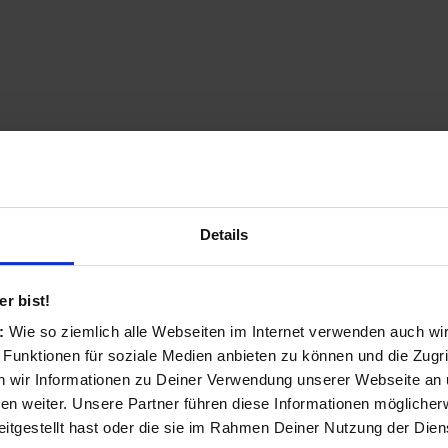
Creative Labs CREATIVE SB B
Creative Labs CREATIVE SB BLAZE, ohru
Schwarz, 20 - 20000 Hz, geschlosse...
Details
ab 46,99 €
1 Angebote von 46,99 € - 46,99 €
8
Tes
r bist!
s:
Wie so ziemlich alle Webseiten im Internet verwenden auch wi
 Funktionen für soziale Medien anbieten zu können und die Zugri
 wir Informationen zu Deiner Verwendung unserer Webseite an u
n weiter. Unsere Partner führen diese Informationen möglicher
itgestellt hast oder die sie im Rahmen Deiner Nutzung der Die