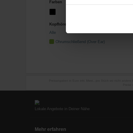
Farben
Kopfhörertyp
Alle
Ohrumschließend (Over Ear)
Preisangaben in Euro inkl. Mwst., pro Stück wo nicht anders
Preise 
Lokale Angebote in Deiner Nähe
Mehr erfahren