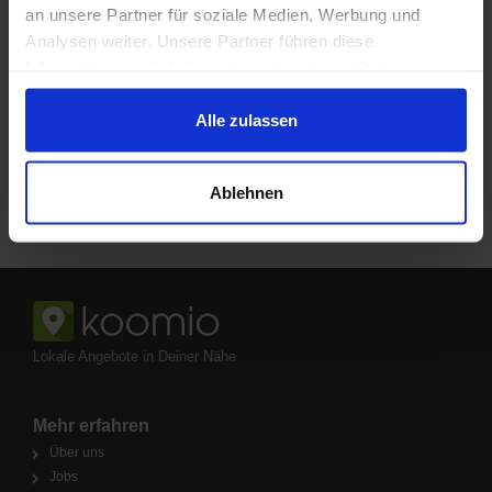
an unsere Partner für soziale Medien, Werbung und
Analysen weiter. Unsere Partner führen diese
Informationen möglicherweise mit weiteren Daten
zusammen, die Du ihnen bereitgestellt hast oder die sie
im Rahmen Deiner Nutzung der Dienste gesammelt
Alle zulassen
haben.
Ablehnen
Lokale Angebote in Deiner Nähe
Mehr erfahren
Über uns
Jobs