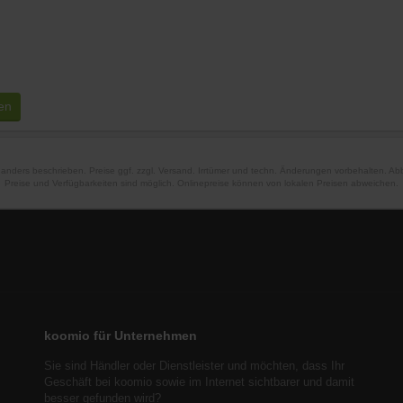
en
t anders beschrieben. Preise ggf. zzgl. Versand. Irrtümer und techn. Änderungen vorbehalten. A
Preise und Verfügbarkeiten sind möglich. Onlinepreise können von lokalen Preisen abweichen.
koomio für Unternehmen
Sie sind Händler oder Dienstleister und möchten, dass Ihr
Geschäft bei koomio sowie im Internet sichtbarer und damit
besser gefunden wird?