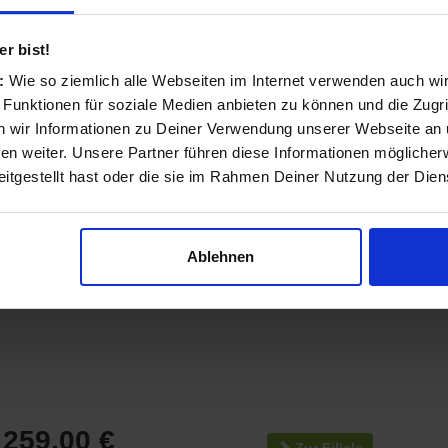
259,00 €
Zur Filiale
r bist!
Zum Online-Shop
s:
Wie so ziemlich alle Webseiten im Internet verwenden auch wi
 Funktionen für soziale Medien anbieten zu können und die Zugri
 wir Informationen zu Deiner Verwendung unserer Webseite an u
n weiter. Unsere Partner führen diese Informationen möglicher
itgestellt hast oder die sie im Rahmen Deiner Nutzung der Die
259,00 €
Zur Filiale
Zum Online-Shop
Ablehnen
259,00 €