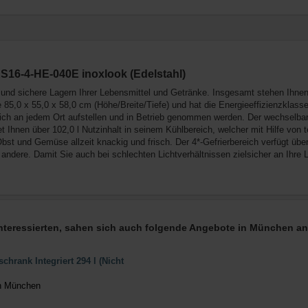
S16-4-HE-040E inoxlook (Edelstahl)
 und sichere Lagern Ihrer Lebensmittel und Getränke. Insgesamt stehen Ihnen
 85,0 x 55,0 x 58,0 cm (Höhe/Breite/Tiefe) und hat die Energieeffizienzklasse
sich an jedem Ort aufstellen und in Betrieb genommen werden. Der wechselbar
tet Ihnen über 102,0 l Nutzinhalt in seinem Kühlbereich, welcher mit Hilfe von 
Obst und Gemüse allzeit knackig und frisch. Der 4*-Gefrierbereich verfügt über
s andere. Damit Sie auch bei schlechten Lichtverhältnissen zielsicher an Ihre
 interessierten, sahen sich auch folgende Angebote in München a
chrank Integriert 294 l (Nicht
in München