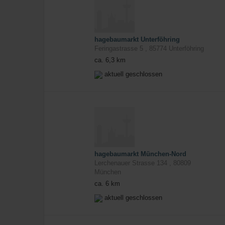
hagebaumarkt Unterföhring
Feringastrasse 5
,
85774
Unterföhring
ca. 6,3 km
aktuell geschlossen
hagebaumarkt München-Nord
Lerchenauer Strasse 134
,
80809
München
ca. 6 km
aktuell geschlossen