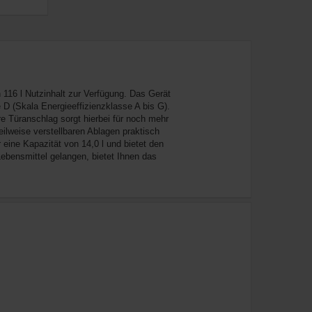
 116 l Nutzinhalt zur Verfügung. Das Gerät
 D (Skala Energieeffizienzklasse A bis G).
e Türanschlag sorgt hierbei für noch mehr
teilweise verstellbaren Ablagen praktisch
 eine Kapazität von 14,0 l und bietet den
 Lebensmittel gelangen, bietet Ihnen das
n