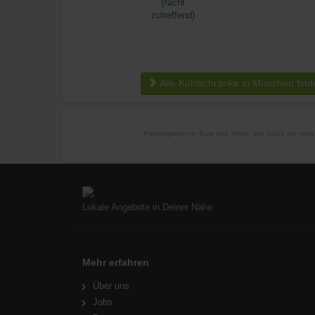
Alle Kühlschränke in München find
Preisangaben in Euro inkl. Mwst., pro Stück wo nich
Lokale Angebote in Deiner Nähe
Mehr erfahren
Über uns
Jobs