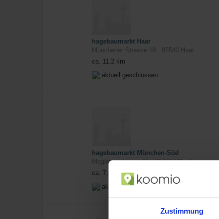
hagebaumarkt Haar
Münchener Strasse 18
,
85540
Haar
ca. 11,2 km
aktuell geschlossen
hagebaumarkt München-Süd
Meglingerstrasse 31
,
81477
München
ca. 7,3 km
aktuell geschlossen
Zustimmung