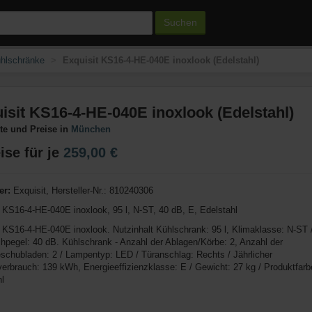
Suchen
hlschränke
Exquisit KS16-4-HE-040E inoxlook (Edelstahl)
isit KS16-4-HE-040E inoxlook (Edelstahl)
e und Preise in
München
ise für je
259,00 €
er:
Exquisit, Hersteller-Nr.: 810240306
 KS16-4-HE-040E inoxlook, 95 l, N-ST, 40 dB, E, Edelstahl
 KS16-4-HE-040E inoxlook. Nutzinhalt Kühlschrank: 95 l, Klimaklasse: N-ST 
hpegel: 40 dB. Kühlschrank - Anzahl der Ablagen/Körbe: 2, Anzahl der
chubladen: 2 / Lampentyp: LED / Türanschlag: Rechts / Jährlicher
erbrauch: 139 kWh, Energieeffizienzklasse: E / Gewicht: 27 kg / Produktfarb
l