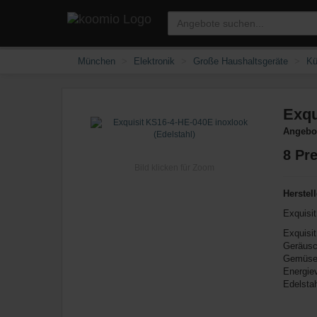
München
Elektronik
Große Haushaltsgeräte
Kü
Exqu
Angebot
8
Pre
Bild klicken für Zoom
Herstell
Exquisit
Exquisit
Geräusc
Gemüses
Energiev
Edelstah