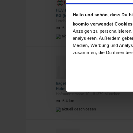
HEV Heimwerkermarkt GmbH & Co.
Hallo und schön, dass Du hie
KG (hagebaumarkt)
Lerchenauer Str. 134
,
80809
München
koomio verwendet Cookie
ca. 6 km
Anzeigen zu personalisieren,
aktuell geöffnet
analysieren. Außerdem geben
Medien, Werbung und Analyse
zusammen, die Du ihnen bere
hagebaumarkt München-
Hofmannstraße
Hofmannstrasse 10
,
81379
München
ca. 5,4 km
aktuell geschlossen