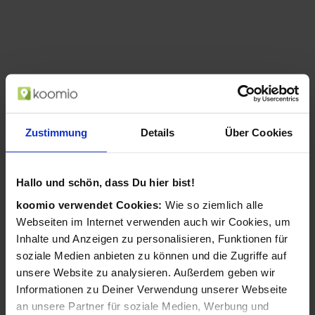
Zustimmung
Details
Über Cookies
Hallo und schön, dass Du hier bist!
koomio verwendet Cookies:
Wie so ziemlich alle
Metz MTD4001 101,6 cm (40") Full HD
Webseiten im Internet verwenden auch wir Cookies, um
Smart-TV WLAN Schwarz 200 cd/m²
(Schwarz)
Inhalte und Anzeigen zu personalisieren, Funktionen für
soziale Medien anbieten zu können und die Zugriffe auf
ab 349,00 €
unsere Website zu analysieren. Außerdem geben wir
in 2 Geschäften
Informationen zu Deiner Verwendung unserer Webseite
an unsere Partner für soziale Medien, Werbung und