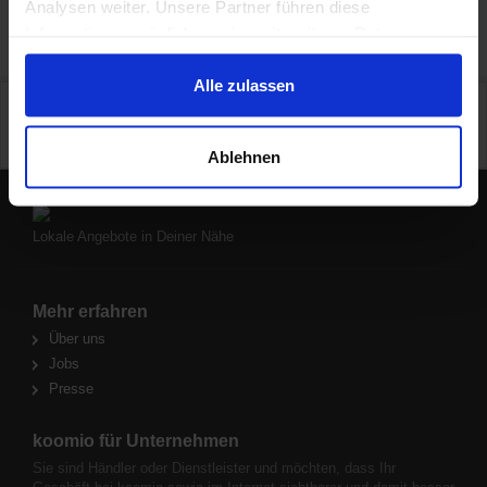
Analysen weiter. Unsere Partner führen diese
Informationen möglicherweise mit weiteren Daten
«
1
«
zusammen, die Du ihnen bereitgestellt hast oder die sie
im Rahmen Deiner Nutzung der Dienste gesammelt
Alle zulassen
Preisangaben in Euro inkl. Mwst., pro Stück wo nicht anders beschrieben. Preise ggf.
haben.
zzgl. Versand. Irrtümer und techn. Änderungen vorbehalten. Abbildungen ähnlich.
Zwischenzeitliche Änderungen der Preise und Verfügbarkeiten sind möglich. Onlinepreise
können von lokalen Preisen abweichen.
Ablehnen
Lokale Angebote in Deiner Nähe
Mehr erfahren
Über uns
Jobs
Presse
koomio für Unternehmen
Sie sind Händler oder Dienstleister und möchten, dass Ihr