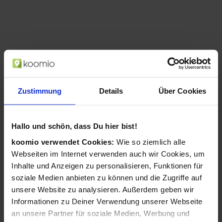
Canon PowerShot ZOOM kompakte
Telezoom-Kamera im Spektiv-Stil Basis
Zustimmung
Details
Über Cookies
Kit, Weiß (Weiß)
ab 309,00 €
in 2 Geschäften
Hallo und schön, dass Du hier bist!
koomio verwendet Cookies:
Wie so ziemlich alle
Webseiten im Internet verwenden auch wir Cookies, um
Canon PowerShot ZOOM kompakte
Telezoom-Kamera im Spektiv-Stil Basis
Inhalte und Anzeigen zu personalisieren, Funktionen für
Kit, Weiß (Schwarz)
soziale Medien anbieten zu können und die Zugriffe auf
ab 309,00 €
unsere Website zu analysieren. Außerdem geben wir
in 2 Geschäften
Informationen zu Deiner Verwendung unserer Webseite
an unsere Partner für soziale Medien, Werbung und