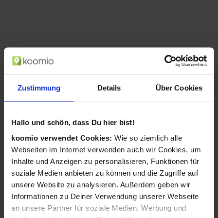
Zustimmung
Details
Über Cookies
Hallo und schön, dass Du hier bist!
koomio verwendet Cookies:
Wie so ziemlich alle
Canon PowerShot ZOOM kompakte
Webseiten im Internet verwenden auch wir Cookies, um
Telezoom-Kamera im Spektiv-Stil Basis
Inhalte und Anzeigen zu personalisieren, Funktionen für
Kit, Weiß (Weiß)
soziale Medien anbieten zu können und die Zugriffe auf
ab 309,00 €
unsere Website zu analysieren. Außerdem geben wir
in 2 Geschäften
Informationen zu Deiner Verwendung unserer Webseite
an unsere Partner für soziale Medien, Werbung und