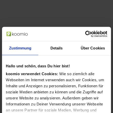
Zustimmung
Details
Über Cookies
Hallo und schön, dass Du hier bist!
koomio verwendet Cookies:
Wie so ziemlich alle
AgfaPhoto Compact Realishot DC8200
Webseiten im Internet verwenden auch wir Cookies, um
1/3.2 Zoll Kompaktkamera 18 MP CMOS
Inhalte und Anzeigen zu personalisieren, Funktionen für
4896 x 3672 Pixel Blau (Blau)
soziale Medien anbieten zu können und die Zugriffe auf
ab 104,99 €
unsere Website zu analysieren. Außerdem geben wir
in 2 Geschäften
Informationen zu Deiner Verwendung unserer Webseite
an unsere Partner für soziale Medien, Werbung und