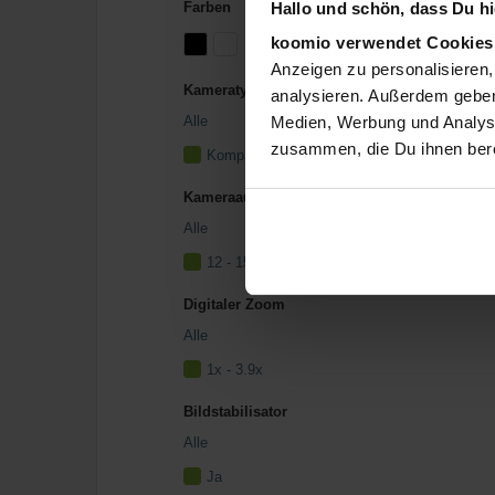
Hallo und schön, dass Du hie
Farben
koomio verwendet Cookie
Anzeigen zu personalisieren,
Kameratyp
analysieren. Außerdem geben
Alle
Medien, Werbung und Analyse
zusammen, die Du ihnen bere
Kompaktkamera
Kameraauflösung
Alle
12 - 15,9 MP
Digitaler Zoom
Alle
1x - 3.9x
Bildstabilisator
Alle
Ja