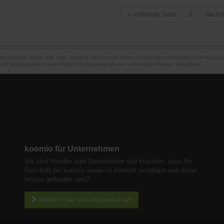
«
vorherige Seite
1
nächs
 beschrieben. Preise ggf. zzgl. Versand. Irrtümer und techn. Änderungen vorbehalten. Abbildung
und Verfügbarkeiten sind möglich. Onlinepreise können von lokalen Preisen abweichen.
koomio für Unternehmen
Sie sind Händler oder Dienstleister und möchten, dass Ihr
Geschäft bei koomio sowie im Internet sichtbarer und damit
besser gefunden wird?
Melden Sie sich kostenlos an!