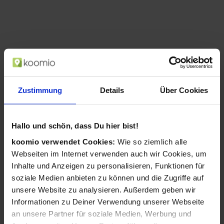
Zustimmung
Details
Über Cookies
Hallo und schön, dass Du hier bist!
koomio verwendet Cookies:
Wie so ziemlich alle
AgfaPhoto Compact Realishot DC8200
Webseiten im Internet verwenden auch wir Cookies, um
1/3.2 Zoll Kompaktkamera 18 MP CMOS
Inhalte und Anzeigen zu personalisieren, Funktionen für
4896 x 3672 Pixel Rot (Rot)
soziale Medien anbieten zu können und die Zugriffe auf
ab 99,99 €
unsere Website zu analysieren. Außerdem geben wir
in 2 Geschäften
Informationen zu Deiner Verwendung unserer Webseite
an unsere Partner für soziale Medien, Werbung und