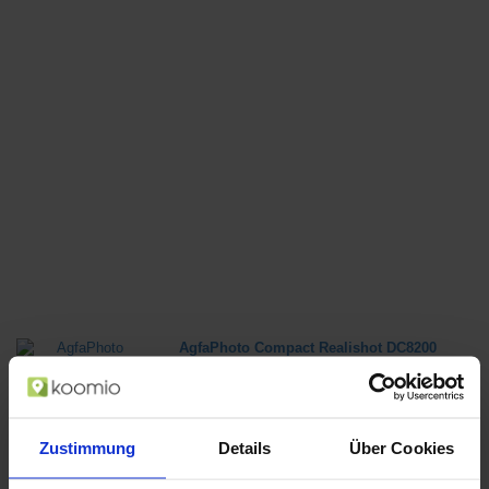
AgfaPhoto Compact Realishot DC8200
1/3.2 Zoll Kompaktkamera 18 MP CMOS
4896 x 3672 Pixel Rot (Rot)
ab 99,99 €
Zustimmung
in 1 Geschäften
Details
Über Cookies