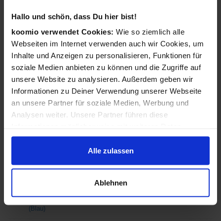
AgfaPhoto Compact Realishot DC8200
Hallo und schön, dass Du hier bist!
1/3.2 Zoll Kompaktkamera 18 MP CMOS
4896 x 3672 Pixel Pink (Pink)
koomio verwendet Cookies:
Wie so ziemlich alle
Webseiten im Internet verwenden auch wir Cookies, um
ab 109,99 €
in 1 Geschäften
Inhalte und Anzeigen zu personalisieren, Funktionen für
soziale Medien anbieten zu können und die Zugriffe auf
unsere Website zu analysieren. Außerdem geben wir
AgfaPhoto Compact DC8200 1/3.2 Zoll
Informationen zu Deiner Verwendung unserer Webseite
Kompaktkamera 18 MP CMOS 4896 x 3672
Pixel Violett (Violett)
an unsere Partner für soziale Medien, Werbung und
Analysen weiter. Unsere Partner führen diese
ab 114,99 €
Informationen möglicherweise mit weiteren Daten
in 1 Geschäften
zusammen, die Du ihnen bereitgestellt hast oder die sie
im Rahmen Deiner Nutzung der Dienste gesammelt
Alle zulassen
AgfaPhoto Compact Realishot DC8200
haben.
1/3.2 Zoll Kompaktkamera 18 MP CMOS
4896 x 3672 Pixel Blau (Blau)
Ablehnen
ab 104,99 €
in 1 Geschäften