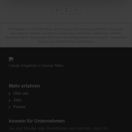
«
1
«
Preisangaben in Euro inkl. Mwst., pro Stück wo nicht anders beschrieben. Preise ggf.
zzgl. Versand. Irrtümer und techn. Änderungen vorbehalten. Abbildungen ähnlich.
Zwischenzeitliche Änderungen der Preise und Verfügbarkeiten sind möglich. Onlinepreise
können von lokalen Preisen abweichen.
Lokale Angebote in Deiner Nähe
Mehr erfahren
Über uns
Jobs
Presse
koomio für Unternehmen
Sie sind Händler oder Dienstleister und möchten, dass Ihr