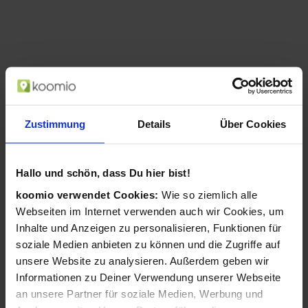
Zustimmung
Details
Über Cookies
Hallo und schön, dass Du hier bist!
koomio verwendet Cookies:
Wie so ziemlich alle
AgfaPhoto Compact Realishot DC8200
Webseiten im Internet verwenden auch wir Cookies, um
1/3.2 Zoll Kompaktkamera 18 MP CMOS
Inhalte und Anzeigen zu personalisieren, Funktionen für
4896 x 3672 Pixel Pink (Pink)
soziale Medien anbieten zu können und die Zugriffe auf
ab 109,99 €
unsere Website zu analysieren. Außerdem geben wir
in 1 Geschäften
Informationen zu Deiner Verwendung unserer Webseite
an unsere Partner für soziale Medien, Werbung und