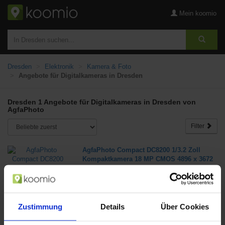
Mein koomio
Dresden
Elektronik
Kamera & Foto
Angebote für Digitalkameras in Dresden
Dresden 1 Angebote für Digitalkameras in Dresden von
AgfaPhoto
Filter
AgfaPhoto Compact DC8200 1/3.2 Zoll
Kompaktkamera 18 MP CMOS 4896 x 3672
Pixel Violett (Violett)
ab 114,99 €
in 1 Geschäften
Zustimmung
Details
Über Cookies