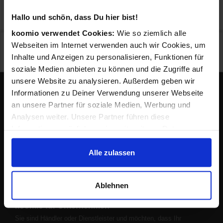
«
1
«
Hallo und schön, dass Du hier bist!
koomio verwendet Cookies:
Wie so ziemlich alle
Preisangaben in Euro inkl. Mwst., pro Stück wo nicht anders beschrieben. Preise ggf.
Webseiten im Internet verwenden auch wir Cookies, um
zzgl. Versand. Irrtümer und techn. Änderungen vorbehalten. Abbildungen ähnlich.
Zwischenzeitliche Änderungen der Preise und Verfügbarkeiten sind möglich. Onlinepreise
Inhalte und Anzeigen zu personalisieren, Funktionen für
können von lokalen Preisen abweichen.
soziale Medien anbieten zu können und die Zugriffe auf
unsere Website zu analysieren. Außerdem geben wir
Informationen zu Deiner Verwendung unserer Webseite
an unsere Partner für soziale Medien, Werbung und
Lokale Angebote in Deiner Nähe
Analysen weiter. Unsere Partner führen diese
Informationen möglicherweise mit weiteren Daten
zusammen, die Du ihnen bereitgestellt hast oder die sie
Mehr erfahren
im Rahmen Deiner Nutzung der Dienste gesammelt
Alle zulassen
Über uns
haben.
Jobs
Presse
Ablehnen
koomio für Unternehmen
Sie sind Händler oder Dienstleister und möchten, dass Ihr