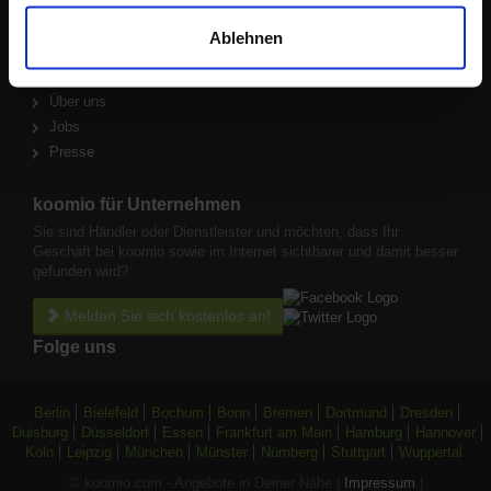
Ablehnen
Mehr erfahren
Über uns
Jobs
Presse
koomio für Unternehmen
Sie sind Händler oder Dienstleister und möchten, dass Ihr
Geschäft bei koomio sowie im Internet sichtbarer und damit besser
gefunden wird?
Melden Sie sich kostenlos an!
Folge uns
Berlin
Bielefeld
Bochum
Bonn
Bremen
Dortmund
Dresden
Duisburg
Düsseldorf
Essen
Frankfurt am Main
Hamburg
Hannover
Köln
Leipzig
München
Münster
Nürnberg
Stuttgart
Wuppertal
© koomio.com - Angebote in Deiner Nähe |
Impressum
|