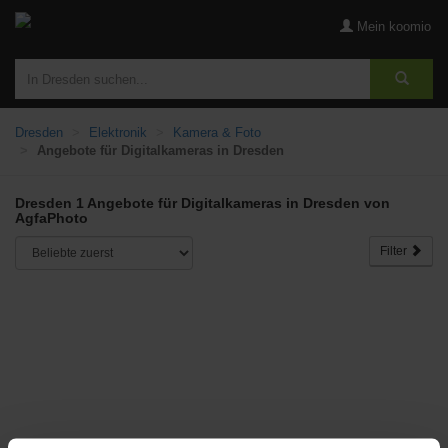
Mein koomio
Dresden
Elektronik
Kamera & Foto
Angebote für Digitalkameras in Dresden
Dresden 1 Angebote für Digitalkameras in Dresden von
AgfaPhoto
Filter