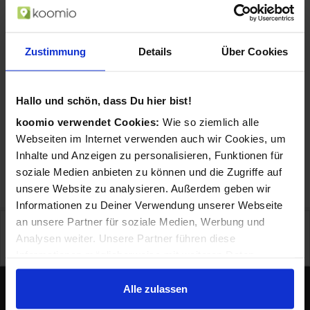
Zustimmung
Details
Über Cookies
AgfaPhoto Compact DC8200 1/3.2 Zoll
Kompaktkamera 18 MP CMOS 4896 x 3672
Pixel Violett (Violett)
Hallo und schön, dass Du hier bist!
ab 114,99 €
koomio verwendet Cookies:
Wie so ziemlich alle
in 1 Geschäften
Webseiten im Internet verwenden auch wir Cookies, um
Inhalte und Anzeigen zu personalisieren, Funktionen für
soziale Medien anbieten zu können und die Zugriffe auf
«
1
«
unsere Website zu analysieren. Außerdem geben wir
Informationen zu Deiner Verwendung unserer Webseite
an unsere Partner für soziale Medien, Werbung und
Preisangaben in Euro inkl. Mwst., pro Stück wo nicht anders beschrieben. Preise ggf.
zzgl. Versand. Irrtümer und techn. Änderungen vorbehalten. Abbildungen ähnlich.
Analysen weiter. Unsere Partner führen diese
Zwischenzeitliche Änderungen der Preise und Verfügbarkeiten sind möglich. Onlinepreise
können von lokalen Preisen abweichen.
Informationen möglicherweise mit weiteren Daten
zusammen, die Du ihnen bereitgestellt hast oder die sie
im Rahmen Deiner Nutzung der Dienste gesammelt
Alle zulassen
haben.
Lokale Angebote in Deiner Nähe