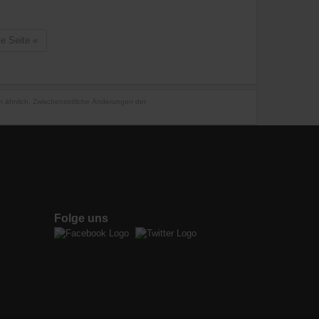
te Seite
«
en ähnlich. Zwischenzeitliche Änderungen der
Folge uns