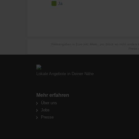
Ja
Preisangaben in Euro inkl. Mwst., pro Stück wo nicht anders
Preise 
Lokale Angebote in Deiner Nähe
Mehr erfahren
Über uns
Jobs
Presse