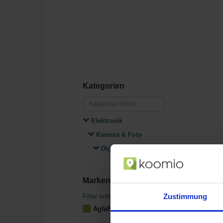
Kategorien
Elektronik
Kamera & Foto
Digitalkameras
Marken
Zustimmung
Filter entfernen
AgfaPhoto