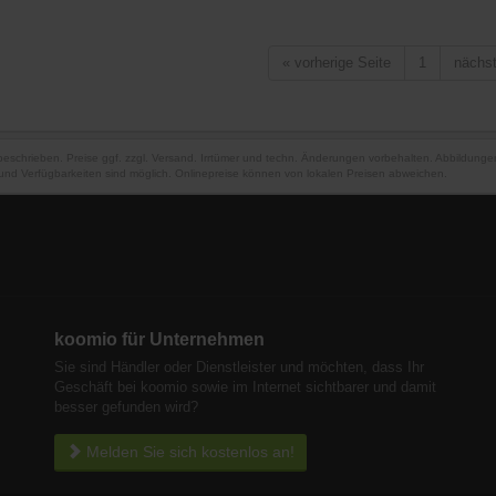
«
vorherige Seite
1
nächs
 beschrieben. Preise ggf. zzgl. Versand. Irrtümer und techn. Änderungen vorbehalten. Abbildung
und Verfügbarkeiten sind möglich. Onlinepreise können von lokalen Preisen abweichen.
koomio für Unternehmen
Sie sind Händler oder Dienstleister und möchten, dass Ihr
Geschäft bei koomio sowie im Internet sichtbarer und damit
besser gefunden wird?
Melden Sie sich kostenlos an!