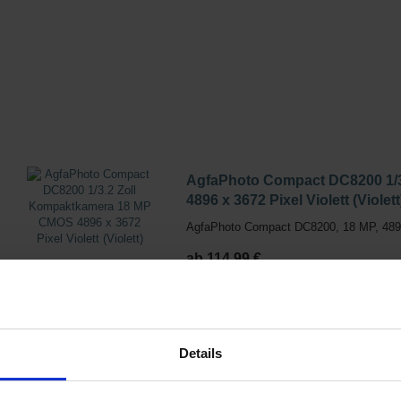
AgfaPhoto Compact DC8200 1/
4896 x 3672 Pixel Violett (Violett
AgfaPhoto Compact DC8200, 18 MP, 4896 
ab 114,99 €
1 Angebote von 114,99 € - 114,99 €
Details