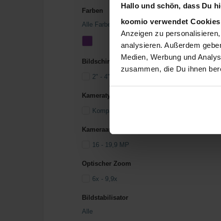
Hallo und schön, dass Du hie
Farben
koomio verwendet Cookie
Alle Farben
Anzeigen zu personalisieren,
analysieren. Außerdem geben
Medien, Werbung und Analyse
Bildschirmgröße
zusammen, die Du ihnen bere
2" - 4" (Zoll)
Kameratyp
Kompaktkamera
Kameraauflösung
16 - 19,9 MP
Optischer Zoom
6x - 9,9x
Bildstabilisator
Alle