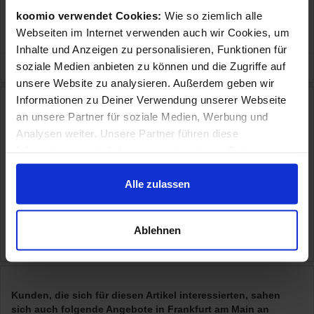
aktuell geschlossen
koomio verwendet Cookies:
Wie so ziemlich alle
Laden
Online-Shop
Webseiten im Internet verwenden auch wir Cookies, um
Inhalte und Anzeigen zu personalisieren, Funktionen für
soziale Medien anbieten zu können und die Zugriffe auf
unsere Website zu analysieren. Außerdem geben wir
Informationen zu Deiner Verwendung unserer Webseite
Produktbeschreibung Doro PhoneEasy 105wr Duo (Schwarz)
an unsere Partner für soziale Medien, Werbung und
Analysen weiter. Unsere Partner führen diese
Einfach zu bedienen dank großem hintergrundbeleuchteten
Display und großen Tasten mit spezieller Schriftart für gute
Informationen möglicherweise mit weiteren Daten
Lesbarkeit. Lautsprecher und Audioverstärkung sorgen für einen
zusammen, die Du ihnen bereitgestellt hast oder die sie
lauten, besser hörbaren Ton und Nachrichtenwiedergabe. Stabile
im Rahmen Deiner Nutzung der Dienste gesammelt
Alle zulassen
Basisstation zur sehr einfachen Anwendung
haben.
- Große Tasten für eine einfachere Bedienung
- Laute Klingel und Hörerlautstärke
Ablehnen
- Anrufbeantworter mit Audioverstärkung
Kunden, die sich für diesen Artikel interessierten, sahen
sich auch folgende Angebote in Frankfurt am Main an