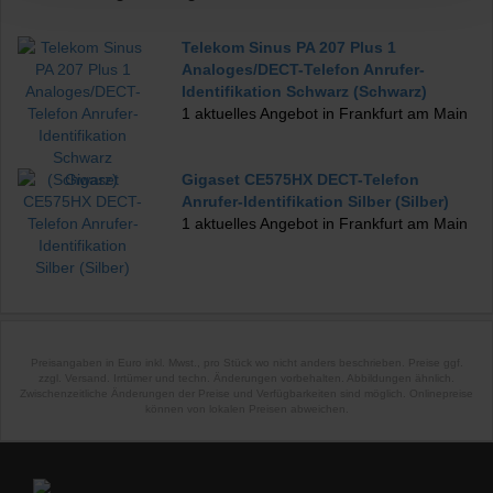
Telekom Sinus PA 207 Plus 1
Analoges/DECT-Telefon Anrufer-
Identifikation Schwarz (Schwarz)
1 aktuelles Angebot in Frankfurt am Main
Gigaset CE575HX DECT-Telefon
Anrufer-Identifikation Silber (Silber)
1 aktuelles Angebot in Frankfurt am Main
Preisangaben in Euro inkl. Mwst., pro Stück wo nicht anders beschrieben. Preise ggf.
zzgl. Versand. Irrtümer und techn. Änderungen vorbehalten. Abbildungen ähnlich.
Zwischenzeitliche Änderungen der Preise und Verfügbarkeiten sind möglich. Onlinepreise
können von lokalen Preisen abweichen.