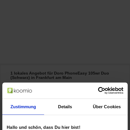
1 lokales Angebot für Doro PhoneEasy 105wr Duo
(Schwarz) in Frankfurt am Main
59,99 €
MediaMarkt Frankfurt Zeil
Zustimmung
Details
Über Cookies
Zeil 106-110
,
60313
Frankfurt am Main
ca. 0,4 km
Hallo und schön, dass Du hier bist!