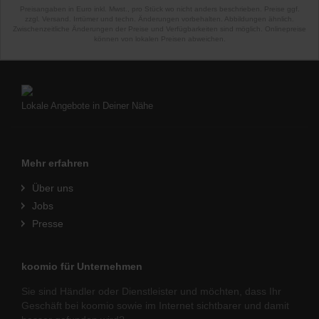
Preisangaben in Euro inkl. Mwst., pro Stück wo nicht anders beschrieben. Preise ggf.
zzgl. Versand. Irrtümer und techn. Änderungen vorbehalten. Abbildungen ähnlich.
Zwischenzeitliche Änderungen der Preise und Verfügbarkeiten sind möglich. Onlinepreise
können von lokalen Preisen abweichen.
Lokale Angebote in Deiner Nähe
Mehr erfahren
Über uns
Jobs
Presse
koomio für Unternehmen
Sie sind Händler oder Dienstleister und möchten, dass Ihr
Geschäft bei koomio sowie im Internet sichtbarer und damit