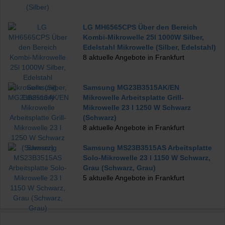
SENSORSTEAM
Schonendes und gesundes Dampfgaren. Dank
der AutoSteam & SensorSteam Funktion bleiben Vitamine und
Mineralien Ihrer Lebensmittel optimal erhalten, was ideal für Ihr
LG MH6565CPS Über den Bereich
Gemüse, Fisch oder Reis ist. Der mitgelieferte Dampfgarbehälter
Kombi-Mikrowelle 25l 1000W Silber,
ist hitzebeständig bis 120° C sowie kältebeständig bis -4° C und
Edelstahl Mikrowelle (Silber, Edelstahl)
spülmaschinengeeignet.
DAMPFGARBEHÄLTER
Perfekte
8 aktuelle Angebote in Frankfurt
Zubereitung. Der mitgelieferte Dampfgarbehälter sorgt für die
perfekte Zubereitung Ihrer gedämpften Nudeln, Reis oder
Gemüse. Er ist hitzebeständig bis 120° C sowie kältebeständig
Samsung MG23B3515AK/EN
bis -4° C und spülmaschinengeeignet.
Design
Das vielfach
Mikrowelle Arbeitsplatte Grill-
ausgezeichnete Produktdesign von Bauknecht zählt mit zu den
Mikrowelle 23 l 1250 W Schwarz
wichtigsten Eigenschaften der Marke. Grundlage der Bauknecht
(Schwarz)
Design-Philosophie sind dabei Gestaltungsprinzipien, die von der
8 aktuelle Angebote in Frankfurt
Tradition der deutschen Bauhaus-Schule inspiriert wurden:
geradlinig, markant, funktional. Aber immer mit dem gewissen
Samsung MS23B3515AS Arbeitsplatte
Extra.
Solo-Mikrowelle 23 l 1150 W Schwarz,
Grau (Schwarz, Grau)
5 aktuelle Angebote in Frankfurt