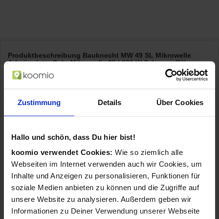
Produktbeschreibung Bauknecht MW 49 SL Mikrowelle
Arbeitsplatte Solo-Mikrowelle 25 l 800 W Schwarz, Silber
(Schwarz, Silber)
CRISP
Knusprige Gerichte in Rekordzeit. Dank der einzigartigen
Crisp-Funktion werden auch Ihre Hähnchenschenkel und sogar
Zustimmung
Details
Über Cookies
tiefgekühlte Pizza in Minutenschnelle knusprig. Ohne zusätzliches
Fett.
AUTOSTEAM & SENSORSTEAM
Schonendes und
gesundes Dampfgaren. Dank der AutoSteam & SensorSteam
Funktion bleiben Vitamine und Mineralien Ihrer Lebensmittel
Hallo und schön, dass Du hier bist!
optimal erhalten, was ideal für Ihr Gemüse, Fisch oder Reis ist.
koomio verwendet Cookies:
Wie so ziemlich alle
Der mitgelieferte Dampfgarbehälter ist hitzebeständig bis 120° C
Webseiten im Internet verwenden auch wir Cookies, um
sowie kältebeständig bis -4° C und spülmaschinengeeignet.
DAMPFGARBEHÄLTER
Perfekte Zubereitung. Der mitgelieferte
Inhalte und Anzeigen zu personalisieren, Funktionen für
Dampfgarbehälter sorgt für die perfekte Zubereitung Ihrer
soziale Medien anbieten zu können und die Zugriffe auf
gedämpften Nudeln, Reis oder Gemüse. Er ist hitzebeständig bis
unsere Website zu analysieren. Außerdem geben wir
120° C sowie kältebeständig bis -4° C und
Informationen zu Deiner Verwendung unserer Webseite
spülmaschinengeeignet.
CRISP BROTAUFTAUFUNKTION