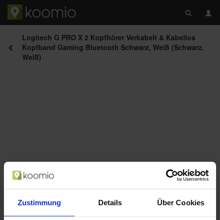
Logitech G PRO X 2 Kopfhörer Verkabelt & Kabellos
Kopfband Gaming Bluetooth Schwarz, Weiß (Schwarz,
Weiß)
Beschreibung
Zustimmung
Details
Über Cookies