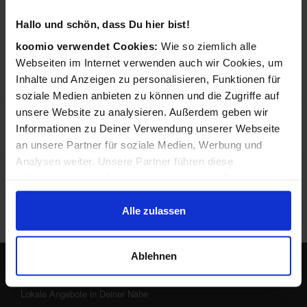
ANGEBOTE
Hallo und schön, dass Du hier bist!
koomio verwendet Cookies:
Wie so ziemlich alle
1,5 km
MediaMarkt Köln
219,99 €
Hansaring
Webseiten im Internet verwenden auch wir Cookies, um
Maybachstraße 115
Inhalte und Anzeigen zu personalisieren, Funktionen für
50670 Köln
soziale Medien anbieten zu können und die Zugriffe auf
unsere Website zu analysieren. Außerdem geben wir
0,3 km
SATURN
219,99 €
Informationen zu Deiner Verwendung unserer Webseite
Hohe Straße 46-50
50667 Köln
an unsere Partner für soziale Medien, Werbung und
Analysen weiter. Unsere Partner führen diese
Preisangaben in Euro inkl. Mwst., pro Stück wo nicht anders
Informationen möglicherweise mit weiteren Daten
beschrieben. Preise ggf. zzgl. Versand. Irrtümer und techn.
zusammen, die Du ihnen bereitgestellt hast oder die sie
Änderungen vorbehalten. Abbildungen ähnlich. Zwischenzeitliche
im Rahmen Deiner Nutzung der Dienste gesammelt
Alle zulassen
Änderungen der Preise und Verfügbarkeiten sind möglich.
Onlinepreise können von lokalen Preisen abweichen.
haben.
Ablehnen
Lokale Angebote in Deiner Nähe