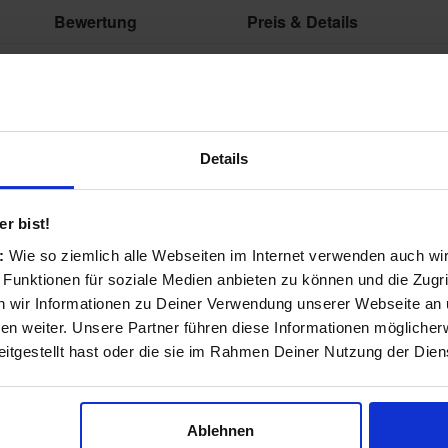
Bewertung
Preis & Details
★
★
★
★
★
119,99 €
Auch im Online-Shop erhältlich
0 Bewertungen
★
★
★
★
★
119,99 €
Details
Auch im Online-Shop erhältlich
0 Bewertungen
r bist!
s:
Wie so ziemlich alle Webseiten im Internet verwenden auch wi
 Funktionen für soziale Medien anbieten zu können und die Zugri
 wir Informationen zu Deiner Verwendung unserer Webseite an u
n weiter. Unsere Partner führen diese Informationen möglicher
m, authentischem Sound, ganz gleich, welchen Sport du treibst. Verlässlicher
itgestellt hast oder die sie im Rahmen Deiner Nutzung der Die
 ganz gleich, ob du volle Konzentration brauchst oder dich einfach nur entspann
u sein, ohne Kompromisse einzugehen – selbst bei Sportohrhörern. Der authen
Ablehnen
n meisterst und deine Leistung auf das nächste Level bringen kannst.