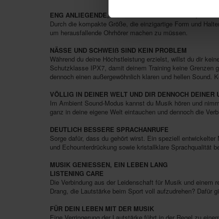
ENG ANLIEGENDE, GUT SITZENDE PASSFORM, DIE D
Durch die kompakte Größe, die einzigartige Form und Halter
um herausfallende Ohrhörer machen zu müssen.
NÄSSE UND SCHWEIẞ SIND KEIN PROBLEM
Während du deine Höchstleistung erzielst, willst du dir 
Schutzklasse IPX7, damit deinem Training keine Grenzen ge
dennoch einen außergewöhnlich klaren und hellen Sound. K
VÖLLIG IN DEINER WELT UND DIR DENNOCH DEINE
Im Ambient Sound-Modus kannst du Musik hören und nimmst
ganz in deine eigene Welt eintauchen und dennoch die Ver
DEUTLICH BESSERE SPRACHANRUFE
Sorge dafür, dass du gehört wirst. Ein speziell entwickel
und Echounterdrückung sowie kristallklare Sprachqualität b
MUSIK GENIESSEN, EIN LEBEN LANG
LISTENING CARE
Die Verbindung aus der Leidenschaft für Musik und einem 
Drang, die Lautstärke beim Sport voll aufzudrehen? Dafür gib
FÜR DEIN LEBEN MIT DER MUSIK
Eine Verringerung der Lautstärke führt in der Regel zu e