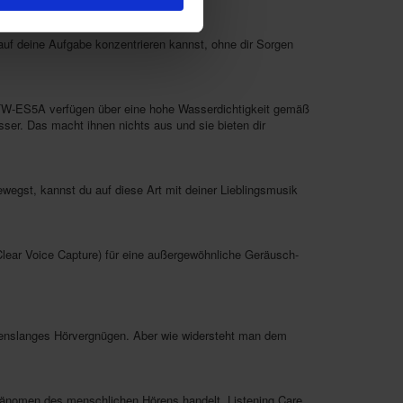
 auf deine Aufgabe konzentrieren kannst, ohne dir Sorgen
e TW-ES5A verfügen über eine hohe Wasserdichtigkeit gemäß
ser. Das macht ihnen nichts aus und sie bieten dir
st, kannst du auf diese Art mit deiner Lieblingsmusik
Clear Voice Capture) für eine außergewöhnliche Geräusch-
ebenslanges Hörvergnügen. Aber wie widersteht man dem
hänomen des menschlichen Hörens handelt. Listening Care