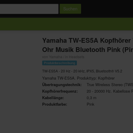
Suchen
Yamaha TW-ES5A Kopfhörer T
Ohr Musik Bluetooth Pink (Pi
von Yamaha / in Headsets
Produktbeschreibung
TW-ES5A - 20 Hz - 20 kHz, IPX5, Bluetooth® V5.2
Yamaha TW-ES5A. Produkttyp: Kopfhörer
Übertragungstechnik:
True Wireless Stereo (TWS
Kopfhörerfrequenz:
20 - 20000 Hz. Kabellose 
Kabellänge:
0,3 m
Produktfarbe:
Pink