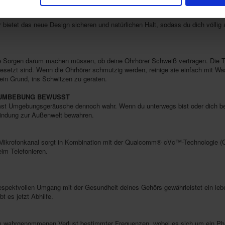
ICH NICHT EINSCHRÄNKT
 bietet das neue Design sicheren und natürlichen Halt, sodass du dich völlig
keine Sorgen darum machen müssen, ob deine Ohrhörer Schweiß vertragen. Di
setzt sind. Wenn die Ohrhörer schmutzig werden, reinige sie einfach mit Was
ein Grund, ins Schwitzen zu geraten.
R UMBEBUNG BEWUSST
 Umgebungsgeräusche dennoch wahr. Wenn du unterwegs bist oder dich beweg
bindung zur Außenwelt bewahren.
ter Mikrofonkanal sorgt in Kombination mit der Qualcomm® cVc™-Technologie (
eim Telefonieren.
respektvollen Umgang mit der Gesundheit deines Gehörs gewährleistet ein l
t es jetzt Abhilfe.
inem wahrgenommenen Verlust bestimmter Frequenzen, wobei es sich um ein P