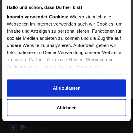
ANGEBOTE
Hallo und schön, dass Du hier bist!
0,4 km
MediaMarkt Köln - Hohe
koomio verwendet Cookies:
Wie so ziemlich alle
97,99 €
Straße
Webseiten im Internet verwenden auch wir Cookies, um
Hohe Straße 121-131
50667 Köln
Inhalte und Anzeigen zu personalisieren, Funktionen für
soziale Medien anbieten zu können und die Zugriffe auf
2,7 km
MediaMarkt Köln - Kalk
unsere Website zu analysieren. Außerdem geben wir
97,99 €
Vietorstraße 7
Informationen zu Deiner Verwendung unserer Webseite
51103 Köln
an unsere Partner für soziale Medien, Werbung und
Analysen weiter. Unsere Partner führen diese
Preisangaben in Euro inkl. Mwst., pro Stück wo nicht anders
Informationen möglicherweise mit weiteren Daten
beschrieben. Preise ggf. zzgl. Versand. Irrtümer und techn.
zusammen, die Du ihnen bereitgestellt hast oder die sie
Änderungen vorbehalten. Abbildungen ähnlich. Zwischenzeitliche
Änderungen der Preise und Verfügbarkeiten sind möglich.
im Rahmen Deiner Nutzung der Dienste gesammelt
Alle zulassen
Onlinepreise können von lokalen Preisen abweichen.
haben.
Ablehnen
Lokale Angebote in Deiner Nähe