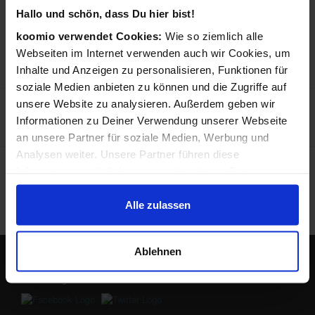
ANGEBOTE
Hallo und schön, dass Du hier bist!
0,4 km
MediaMarkt Köln - Hohe
koomio verwendet Cookies:
Wie so ziemlich alle
97,99 €
Straße
Webseiten im Internet verwenden auch wir Cookies, um
Hohe Straße 121-131
Inhalte und Anzeigen zu personalisieren, Funktionen für
50667 Köln
soziale Medien anbieten zu können und die Zugriffe auf
unsere Website zu analysieren. Außerdem geben wir
2,7 km
MediaMarkt Köln - Kalk
97,99 €
Vietorstraße 7
Informationen zu Deiner Verwendung unserer Webseite
51103 Köln
an unsere Partner für soziale Medien, Werbung und
Analysen weiter. Unsere Partner führen diese
Preisangaben in Euro inkl. Mwst., pro Stück wo nicht anders
Informationen möglicherweise mit weiteren Daten
beschrieben. Preise ggf. zzgl. Versand. Irrtümer und techn.
zusammen, die Du ihnen bereitgestellt hast oder die sie
Änderungen vorbehalten. Abbildungen ähnlich. Zwischenzeitliche
Änderungen der Preise und Verfügbarkeiten sind möglich.
im Rahmen Deiner Nutzung der Dienste gesammelt
Alle zulassen
Onlinepreise können von lokalen Preisen abweichen.
haben.
Ablehnen
Lokale Angebote in Deiner Nähe