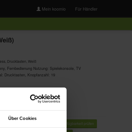
Mein koomio
Für Händler
Weiß)
ess, Drucktasten, Weiß
ony, Fernbedienung Nutzung: Spielekonsole, TV
l: Drucktasten, Knopfanzahl: 19
Über Cookies
Vor Ort ansehen / Verfügbarkeit prüfen