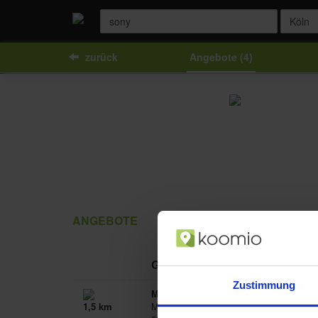
zurück
Angebote (4)
ANGEBOTE
Geschäft
Zustimmung
MediaMarkt Köln Hansaring
Maybachstraße 115
1,5 km