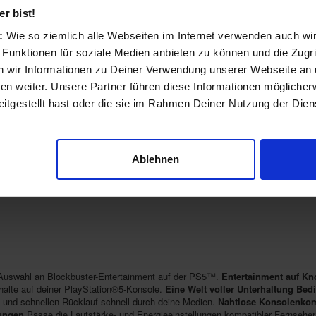
r bist!
s:
Wie so ziemlich alle Webseiten im Internet verwenden auch wi
★
★
★
★
★
29,99 €
 Funktionen für soziale Medien anbieten zu können und die Zugri
Auch im Online-Shop erhältlich
1 Bewertungen
 wir Informationen zu Deiner Verwendung unserer Webseite an u
n weiter. Unsere Partner führen diese Informationen möglicher
★
★
★
★
★
29,99 €
itgestellt hast oder die sie im Rahmen Deiner Nutzung der Die
Auch im Online-Shop erhältlich
0 Bewertungen
★
★
★
★
★
29,99 €
Ablehnen
Auch im Online-Shop erhältlich
0 Bewertungen
Auswahl an Blockbuster-Entertainment auf der PS5™.
Entertainment auf Kn
alte auf deiner PlayStation®5-Konsole.
Eine Welt voller Unterhaltung
Bedi
f und schnellen Rücklauf schnell durch deine Medien.
Nahtlose Konsolenkomp
lungen
Passe die Lautstärke- und Energieeinstellungen kompatibler Fernseher 