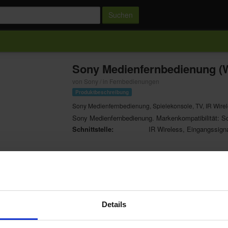
Suchen
Sony Medienfernbedienung (
von Sony / in Fernbedienungen
Produktbeschreibung
Sony Medienfernbedienung, Spielekonsole, TV, IR Wirel
Sony Medienfernbedienung. Markenkompatibilität: S
Schnittstelle:
IR Wireless, Eingangssigna
Bewertung
Preis & Details
Details
★
★
★
★
★
29,99 €
Auch im Online-Shop erhältlich
0 Bewertungen