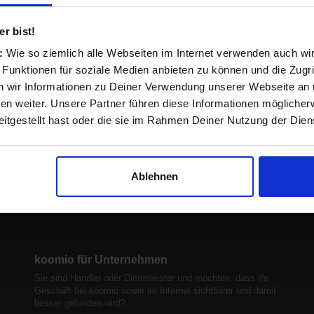
r bist!
s:
Wie so ziemlich alle Webseiten im Internet verwenden auch wi
 Funktionen für soziale Medien anbieten zu können und die Zugri
 wir Informationen zu Deiner Verwendung unserer Webseite an u
n weiter. Unsere Partner führen diese Informationen möglicher
itgestellt hast oder die sie im Rahmen Deiner Nutzung der Die
Ablehnen
koomio für Unternehmen
Sie sind Händler oder Dienstleister und möchten, dass Ihr
Geschäft bei koomio sowie im Internet sichtbarer und damit
besser gefunden wird?