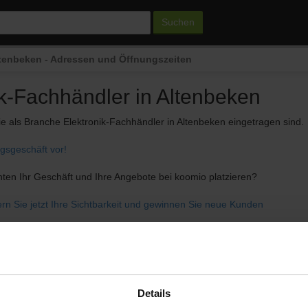
Suchen
Altenbeken - Adressen und Öffnungszeiten
ik-Fachhändler
in Altenbeken
ie als Branche Elektronik-Fachhändler in Altenbeken eingetragen sind.
ngsgeschäft vor!
hten Ihr Geschäft und Ihre Angebote bei koomio platzieren?
ern Sie jetzt Ihre Sichtbarkeit und gewinnen Sie neue Kunden
Details