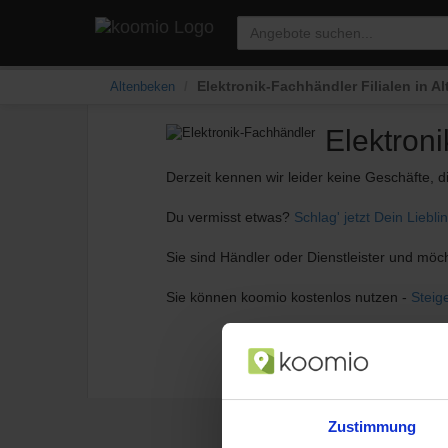
Elektronik-Fachhändler Filialen in 
Altenbeken
Elektron
Derzeit kennen wir leider keine Geschäfte, d
Du vermisst etwas?
Schlag' jetzt Dein Liebli
Sie sind Händler oder Dienstleister und möc
Sie können koomio kostenlos nutzen -
Steig
Zustimmung