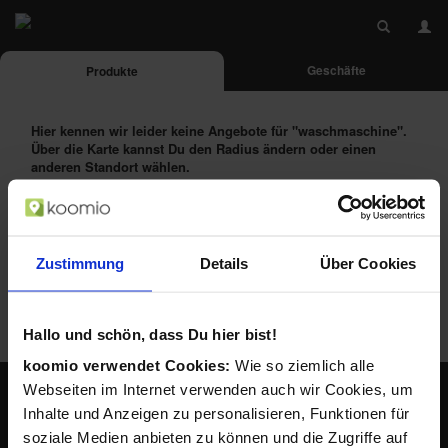
Geschäfte
Produkte
Hier kennen wir leider keine Angebote für
"waschmaschine"
.
Über die Karte kannst Du den Radius ändern oder einen
anderen Standort wählen.
Das Produkt alternativ suchen bei:
Zustimmung
Details
Über Cookies
Hallo und schön, dass Du hier bist!
koomio verwendet Cookies:
Wie so ziemlich alle
Webseiten im Internet verwenden auch wir Cookies, um
Inhalte und Anzeigen zu personalisieren, Funktionen für
Lokale Angebote in Deiner Nähe
soziale Medien anbieten zu können und die Zugriffe auf