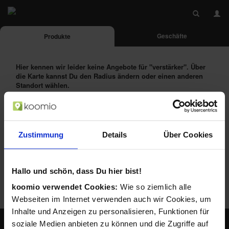
Geschäfte
Produkte
Hier kennen wir leider keine Angebote für
"verstärker"
. Über
die Karte kannst Du den Radius ändern oder einen anderen
Standort wählen.
Das Produkt alternativ suchen bei:
Zustimmung
Details
Über Cookies
Hallo und schön, dass Du hier bist!
koomio verwendet Cookies:
Wie so ziemlich alle
Webseiten im Internet verwenden auch wir Cookies, um
Inhalte und Anzeigen zu personalisieren, Funktionen für
soziale Medien anbieten zu können und die Zugriffe auf