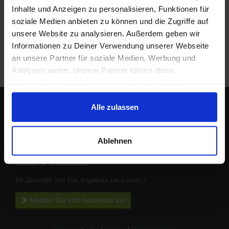
Das Produkt alternativ suchen bei:
Inhalte und Anzeigen zu personalisieren, Funktionen für
soziale Medien anbieten zu können und die Zugriffe auf
unsere Website zu analysieren. Außerdem geben wir
Informationen zu Deiner Verwendung unserer Webseite
an unsere Partner für soziale Medien, Werbung und
Analysen weiter. Unsere Partner führen diese
Informationen möglicherweise mit weiteren Daten
zusammen, die Du ihnen bereitgestellt hast oder die sie
im Rahmen Deiner Nutzung der Dienste gesammelt
Alle zulassen
Lokale Angebote in Deiner Nähe
haben.
Ablehnen
koomio für Unternehmen
Ihr Geschäft und Ihre Angebote bei koomio?
Melden Sie sich kostenlos an!
Über uns
|
Jobs
|
Presse
|
Regional helfen