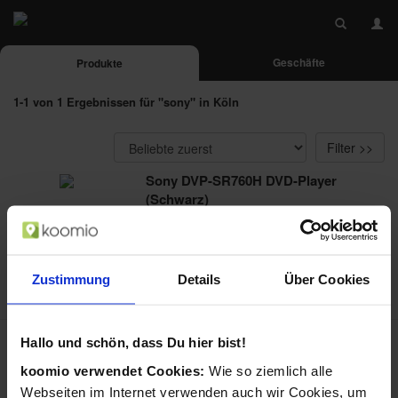
Geschäfte
Produkte
1-1 von 1 Ergebnissen für "sony" in Köln
Filter >>
Sony DVP-SR760H DVD-Player
(Schwarz)
von Sony / in DVD-Player & -Recorder
DVP-SR760HB - DVD/USB, PAL / NTSC,
12bit/108MHz, 192kHz/16bi...
ab 49,99 €
Zustimmung
Details
Über Cookies
in 2 Geschäften
Hallo und schön, dass Du hier bist!
«
1
«
koomio verwendet Cookies:
Wie so ziemlich alle
Webseiten im Internet verwenden auch wir Cookies, um