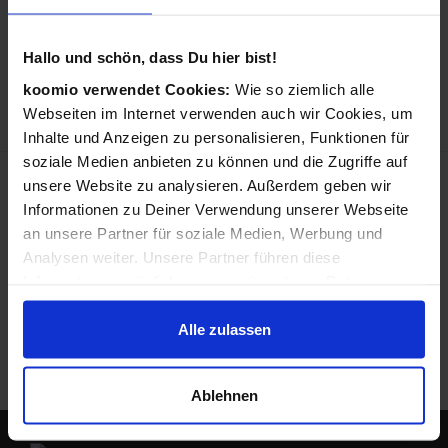
6 GB 128 GB 5000 mAh Navy (Navy)
von Samsung / in Smartphones
Hallo und schön, dass Du hier bist!
6.6”, 6GB RAM, 128GB ROM,
50MP+8MP+5MP/13MP, Dual SIM, 500...
koomio verwendet Cookies:
Wie so ziemlich alle
ab 279,00 €
Webseiten im Internet verwenden auch wir Cookies, um
in 1 Geschäft
Inhalte und Anzeigen zu personalisieren, Funktionen für
soziale Medien anbieten zu können und die Zugriffe auf
unsere Website zu analysieren. Außerdem geben wir
«
1
«
Informationen zu Deiner Verwendung unserer Webseite
an unsere Partner für soziale Medien, Werbung und
Das Produkt alternativ suchen bei:
Analysen weiter. Unsere Partner führen diese
Informationen möglicherweise mit weiteren Daten
zusammen, die Du ihnen bereitgestellt hast oder die sie
im Rahmen Deiner Nutzung der Dienste gesammelt
Alle zulassen
haben.
Ablehnen