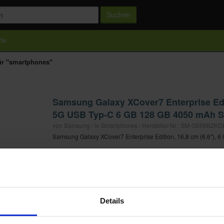
Suchen
te
ür "smartphones"
Samsung Galaxy XCover7 Enterprise Edit
5G USB Typ-C 6 GB 128 GB 4050 mAh S
von Samsung / in Smartphones / Hersteller-Nr.: SM-G556BZK
Samsung Galaxy XCover7 Enterprise Edition, 16,8 cm (6.6"), 6
ab 289,00 €
in 1 Geschäft
« vorherige Seite
1
nächste Seite «
Details