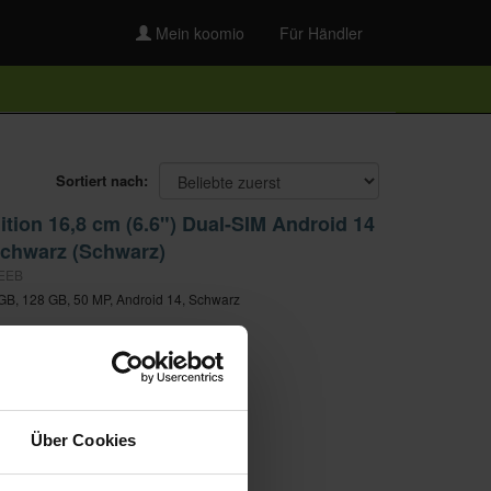
Mein koomio
Für Händler
Sortiert nach:
ion 16,8 cm (6.6") Dual-SIM Android 14
chwarz (Schwarz)
DEEB
 GB, 128 GB, 50 MP, Android 14, Schwarz
Über Cookies