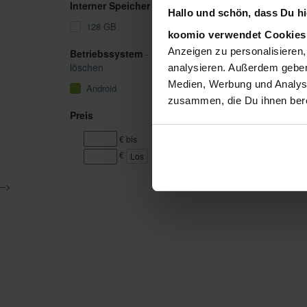
Interner Speicher
Hallo und schön, dass Du hie
128 GB
koomio verwendet Cookie
Anzeigen zu personalisieren,
Betriebssystem
-
löschen
analysieren. Außerdem geben
Medien, Werbung und Analyse
Android
zusammen, die Du ihnen bere
Preis
€ bis
€
Los
-->