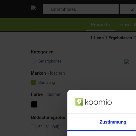
Produkte
Geschäf
1-1 von 1 Ergebnissen f
Kategorien
Smartphones
Marken
- löschen
Samsung
Farbe
- löschen
Bildschirmgröße
Zustimmung
5" - 6" (Zoll)