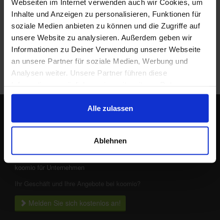
Webseiten im Internet verwenden auch wir Cookies, um
Inhalte und Anzeigen zu personalisieren, Funktionen für
Das Produkt alternativ suchen bei:
soziale Medien anbieten zu können und die Zugriffe auf
unsere Website zu analysieren. Außerdem geben wir
Informationen zu Deiner Verwendung unserer Webseite
an unsere Partner für soziale Medien, Werbung und
Analysen weiter. Unsere Partner führen diese
Informationen möglicherweise mit weiteren Daten
zusammen, die Du ihnen bereitgestellt hast oder die sie
im Rahmen Deiner Nutzung der Dienste gesammelt
Alle zulassen
haben.
Lokale Angebote in Deiner Nähe
Ablehnen
koomio für Unternehmen
Ihr Geschäft und Ihre Angebote bei koomio?
Melden Sie sich kostenlos an!