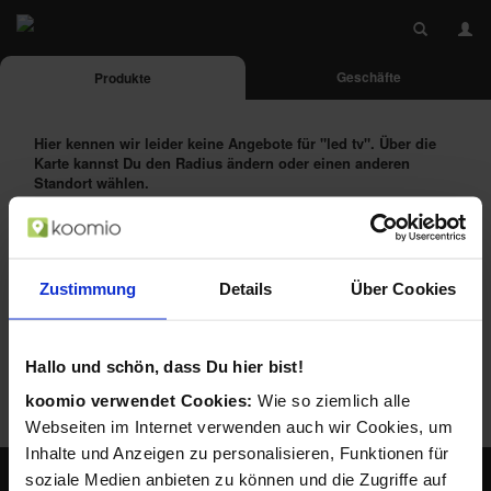
Geschäfte
Produkte
Hier kennen wir leider keine Angebote für
"led tv"
. Über die
Karte kannst Du den Radius ändern oder einen anderen
Standort wählen.
Das Produkt alternativ suchen bei:
Zustimmung
Details
Über Cookies
Hallo und schön, dass Du hier bist!
koomio verwendet Cookies:
Wie so ziemlich alle
Webseiten im Internet verwenden auch wir Cookies, um
Inhalte und Anzeigen zu personalisieren, Funktionen für
soziale Medien anbieten zu können und die Zugriffe auf