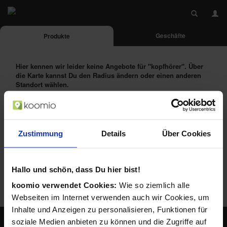
Geschäfte
Produkte
Hier kennen wir leider keine Angebote für
"kopfhörer"
. Über
die Karte kannst Du den Radius ändern oder einen anderen
Standort wählen.
Das Produkt alternativ suchen bei:
Zustimmung
Details
Über Cookies
Hallo und schön, dass Du hier bist!
koomio verwendet Cookies:
Wie so ziemlich alle
Webseiten im Internet verwenden auch wir Cookies, um
Inhalte und Anzeigen zu personalisieren, Funktionen für
soziale Medien anbieten zu können und die Zugriffe auf