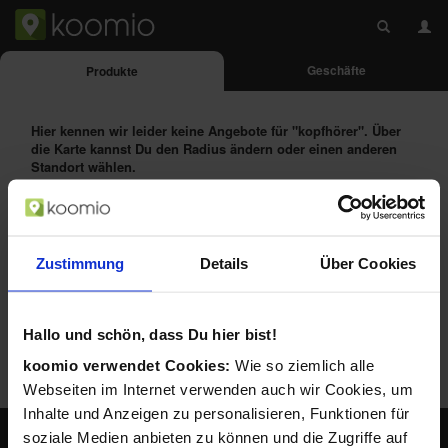
Geschäfte
Produkte
Hier kennen wir leider keine Angebote für
"kopfhörer"
. Über
die Karte kannst Du den Radius ändern oder einen anderen
Standort wählen.
Das Produkt alternativ suchen bei:
Zustimmung
Details
Über Cookies
Hallo und schön, dass Du hier bist!
koomio verwendet Cookies:
Wie so ziemlich alle
Webseiten im Internet verwenden auch wir Cookies, um
Inhalte und Anzeigen zu personalisieren, Funktionen für
soziale Medien anbieten zu können und die Zugriffe auf