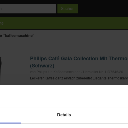
Suchen
te
ür "kaffeemaschine"
Philips Café Gaia Collection Mit Therm
(Schwarz)
von Philips / in Kaffeemaschinen / Hersteller-Nr.: HD7546/20
Leckerer Kaffee ganz einfach zubereitet Elegante Thermoskann
ab 62,99 €
in 2 Geschäften
« vorherige Seite
1
nächste Seite «
Details