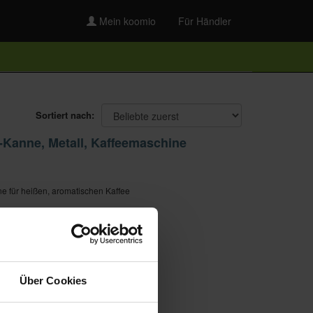
Mein koomio
Für Händler
Sortiert nach:
o-Kanne, Metall, Kaffeemaschine
e für heißen, aromatischen Kaffee
Über Cookies