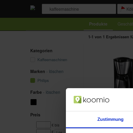
Produkte
Geschäf
1-1 von 1 Ergebnissen f
Kategorien
Kaffeemaschinen
Marken
- löschen
Philips
Farbe
- löschen
Preis
Zustimmung
€ bis
€
Los