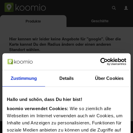
Geschäfte
Produkte
Hier kennen wir leider keine Angebote für
"google"
. Über die
Karte kannst Du den Radius ändern oder einen anderen
Standort wählen.
Das Produkt alternativ suchen bei:
Zustimmung
Details
Über Cookies
Hallo und schön, dass Du hier bist!
koomio verwendet Cookies:
Wie so ziemlich alle
Webseiten im Internet verwenden auch wir Cookies, um
Inhalte und Anzeigen zu personalisieren, Funktionen für
soziale Medien anbieten zu können und die Zugriffe auf