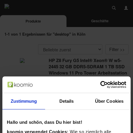
Geschäfte
Produkte
1-1 von 1 Ergebnissen für "desktop" in Köln
Filter >>
HP Z8 Fury G5 Intel® Xeon® W w5-
2445 32 GB DDR5-SDRAM 1 TB SSD
Windows 11 Pro Tower Arbeitsstation
Schwarz (Schwarz)
von HP / in Desktop-PCs
Z8 Fury G5 Workstation, Windows 11 Pro, Intel®
Xeon® W,�...
Zustimmung
Details
Über Cookies
ab 6368,88 €
in 2 Geschäften
Hallo und schön, dass Du hier bist!
«
1
«
koomio verwendet Cookies:
Wie so ziemlich alle