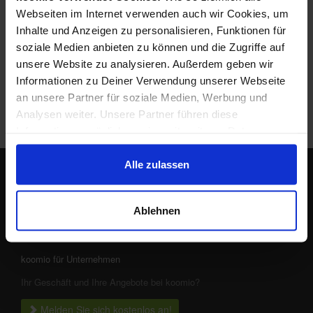
Webseiten im Internet verwenden auch wir Cookies, um
Inhalte und Anzeigen zu personalisieren, Funktionen für
Das Produkt alternativ suchen bei:
soziale Medien anbieten zu können und die Zugriffe auf
unsere Website zu analysieren. Außerdem geben wir
Informationen zu Deiner Verwendung unserer Webseite
an unsere Partner für soziale Medien, Werbung und
Analysen weiter. Unsere Partner führen diese
Informationen möglicherweise mit weiteren Daten
zusammen, die Du ihnen bereitgestellt hast oder die sie
im Rahmen Deiner Nutzung der Dienste gesammelt
Alle zulassen
haben.
Lokale Angebote in Deiner Nähe
Ablehnen
koomio für Unternehmen
Ihr Geschäft und Ihre Angebote bei koomio?
Melden Sie sich kostenlos an!