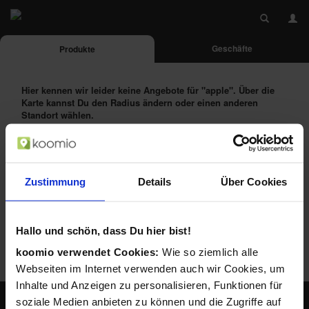
Geschäfte
Produkte
Hier kennen wir leider keine Angebote für
"apple"
. Über die
Karte kannst Du den Radius ändern oder einen anderen
Standort wählen.
Das Produkt alternativ suchen bei:
Zustimmung
Details
Über Cookies
Hallo und schön, dass Du hier bist!
koomio verwendet Cookies:
Wie so ziemlich alle
Webseiten im Internet verwenden auch wir Cookies, um
Inhalte und Anzeigen zu personalisieren, Funktionen für
soziale Medien anbieten zu können und die Zugriffe auf